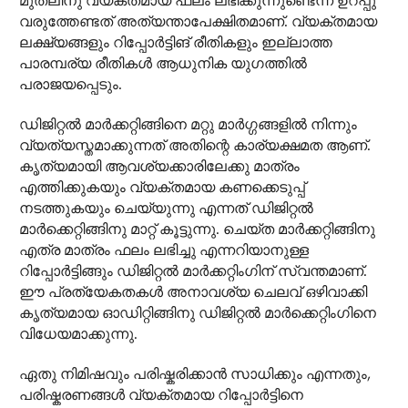
മുതലിനു വ്യക്തമായ ഫലം ലഭിക്കുന്നുണ്ടെന്ന് ഉറപ്പു
വരുത്തേണ്ടത് അത്യന്താപേക്ഷിതമാണ്. വ്യക്തമായ
ലക്ഷ്യങ്ങളും റിപ്പോർട്ടിങ് രീതികളും ഇല്ലാത്ത
പാരമ്പര്യ രീതികൾ ആധുനിക യുഗത്തിൽ
പരാജയപ്പെടും.
ഡിജിറ്റൽ മാർക്കറ്റിങ്ങിനെ മറ്റു മാർഗ്ഗങ്ങളിൽ നിന്നും
വ്യത്യസ്തമാക്കുന്നത് അതിന്റെ കാര്യക്ഷമത ആണ്.
കൃത്യമായി ആവശ്യക്കാരിലേക്കു മാത്രം
എത്തിക്കുകയും വ്യക്തമായ കണക്കെടുപ്പ്
നടത്തുകയും ചെയ്യുന്നു എന്നത് ഡിജിറ്റൽ
മാർക്കെറ്റിങ്ങിനു മാറ്റ് കൂട്ടുന്നു. ചെയ്ത മാർക്കറ്റിങ്ങിനു
എത്ര മാത്രം ഫലം ലഭിച്ചു എന്നറിയാനുള്ള
റിപ്പോർട്ടിങ്ങും ഡിജിറ്റൽ മാർക്കറ്റിംഗിന് സ്വന്തമാണ്.
ഈ പ്രത്യേകതകൾ അനാവശ്യ ചെലവ് ഒഴിവാക്കി
കൃത്യമായ ഓഡിറ്റിങ്ങിനു ഡിജിറ്റൽ മാർക്കെറ്റിംഗിനെ
വിധേയമാക്കുന്നു.
ഏതു നിമിഷവും പരിഷ്കരിക്കാൻ സാധിക്കും എന്നതും,
പരിഷ്കരണങ്ങൾ വ്യക്തമായ റിപ്പോർട്ടിനെ