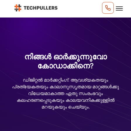
നിങ്ങൾ ഓർക്കുന്നുവോ
കോഡാക്കിനെ?
ഡിജിറ്റൽ മാർക്കറ്റിംഗ്: ആവശ്യകതയും
പ്രത്യേകതയും കാലാനുസൃതമായ മാറ്റങ്ങൾക്കു
വിധേയമാകാത്ത ഏതു സംരംഭവും
കലഹരണപ്പെടുകയും കാലയവനികക്കുള്ളിൽ
മറയുകയും ചെയ്യും.